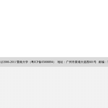
2006-2011 暨南大学（粤ICP备05008894） 地址：广州市黄埔大道西601号 邮编：